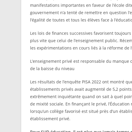
manifestations importantes en faveur de l’école dite 
gouvernement n’a tenté de remettre en question l’e
l’égalité de toutes et tous les élèves face à l’éducati
Les lois de finances successives favorisent toujour
plus vite que celui de l’enseignement public. Réce
les expérimentations en cours liés à la réforme de l
L’enseignement privé est responsable du manque de m
de la baisse du niveau
Les résultats de l’enquête PISA 2022 ont montré qu
établissements privés avait augmenté de 5,2 points
extrêmement inquiétante quand on sait à quel poi
de mixité sociale. En finançant le privé, l’Éducation
lorsqu’un collège favorisé est situé près d’un étab
établissement privé.
Pour SUD éducation, il est plus que jamais temps d