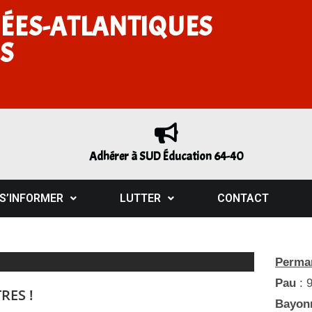
ÉES-ATLANTIQUES
S
Adhérer à SUD Éducation 64-40
S’INFORMER
LUTTER
CONTACT
Perman
Pau
: 
RES !
Bayon