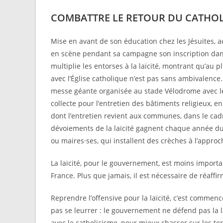
COMBATTRE LE RETOUR DU CATHOLI
Mise en avant de son éducation chez les Jésuites, 
en scène pendant sa campagne son inscription dans
multiplie les entorses à la laïcité, montrant qu’au 
avec l’Église catholique n’est pas sans ambivalence
messe géante organisée au stade Vélodrome avec le
collecte pour l’entretien des bâtiments religieux, en
dont l’entretien revient aux communes, dans le cadr
dévoiements de la laïcité gagnent chaque année du 
ou maires·ses, qui installent des crèches à l’approc
La laïcité, pour le gouvernement, est moins importan
France. Plus que jamais, il est nécessaire de réaffir
Reprendre l’offensive pour la laïcité, c’est commen
pas se leurrer : le gouvernement ne défend pas la laï
avec le catholicisme, pour mieux chasser sur les te