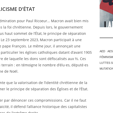
CISME D’ÉTAT
admiration pour Paul Ricoeur… Macron avait bien mis
 la foi chrétienne. Depuis lors, le gouvernement
plus haut sommet de l’État, le principe de séparation
. Le 23 septembre 2023, Macron participait à une
 pape François. Le même jour, il annonçait une
AED
AES
 particulier les églises catholiques datant d’avant 1905
FÉMINIS
e de laquelle les dons sont défiscalisés aux ⅔. Ces
LUTTES S
terrain : en témoigne le nombre d’élu·es, député·es
MUTATIO
he de Noël.
te que la valorisation de l’identité chrétienne de la
mer le principe de séparation des Églises et de l’État.
cer par dénoncer ces compromissions. Car il ne faut
cité, il défend l’alliance historique des capitalistes
rres de l’extrême droite.