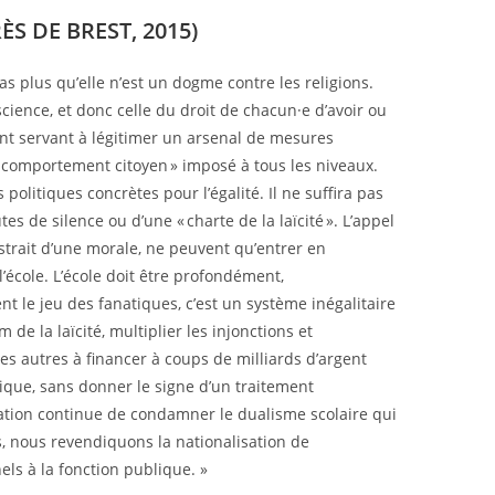
S DE BREST, 2015)
as plus qu’elle n’est un dogme contre les religions.
nscience, et donc celle du droit de chacun·e d’avoir ou
ent servant à légitimer un arsenal de mesures
 « comportement citoyen » imposé à tous les niveaux.
olitiques concrètes pour l’égalité. Il ne suffira pas
s de silence ou d’une « charte de la laïcité ». L’appel
strait d’une morale, ne peuvent qu’entrer en
 l’école. L’école doit être profondément,
t le jeu des fanatiques, c’est un système inégalitaire
de la laïcité, multiplier les injonctions et
es autres à financer à coups de milliards d’argent
ique, sans donner le signe d’un traitement
cation continue de condamner le dualisme scolaire qui
s, nous revendiquons la nationalisation de
els à la fonction publique. »