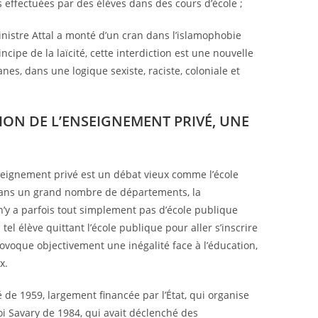
s effectuées par des élèves dans des cours d’école ;
ministre Attal a monté d’un cran dans l’islamophobie
incipe de la laïcité, cette interdiction est une nouvelle
es, dans une logique sexiste, raciste, coloniale et
ION DE L’ENSEIGNEMENT PRIVÉ, UNE
seignement privé est un débat vieux comme l’école
! Dans un grand nombre de départements, la
 n’y a parfois tout simplement pas d’école publique
el élève quittant l’école publique pour aller s’inscrire
rovoque objectivement une inégalité face à l’éducation,
x.
ré de 1959, largement financée par l’État, qui organise
oi Savary de 1984, qui avait déclenché des