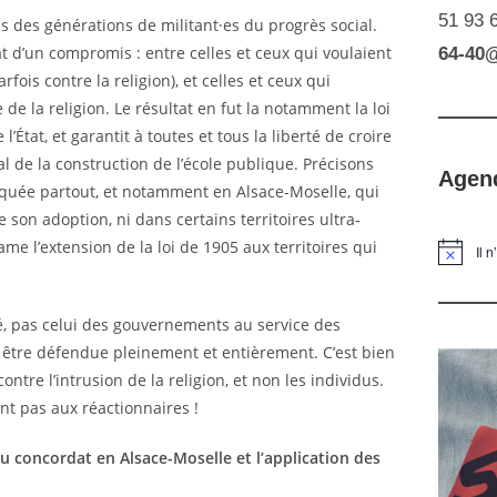
51 93 
es des générations de militant·es du progrès social.
tat d’un compromis : entre celles et ceux qui voulaient
64-40
rfois contre la religion), et celles et ceux qui
 de la religion. Le résultat en fut la notamment la loi
l’État, et garantit à toutes et tous la liberté de croire
al de la construction de l’école publique. Précisons
Agen
liquée partout, et notamment en Alsace-Moselle, qui
 son adoption, ni dans certains territoires ultra-
me l’extension de la loi de 1905 aux territoires qui
Il 
ité, pas celui des gouvernements au service des
it être défendue pleinement et entièrement. C’est bien
ontre l’intrusion de la religion, et non les individus.
ent pas aux réactionnaires !
 concordat en Alsace-Moselle et l’application des