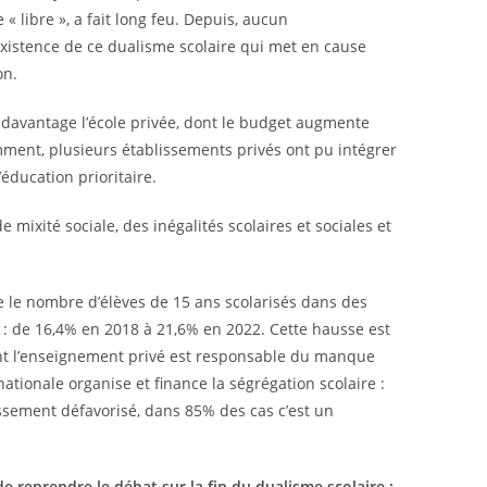
« libre », a fait long feu. Depuis, aucun
xistence de ce dualisme scolaire qui met en cause
on.
s davantage l’école privée, dont le budget augmente
mment, plusieurs établissements privés ont pu intégrer
’éducation prioritaire.
ixité sociale, des inégalités scolaires et sociales et
e le nombre d’élèves de 15 ans scolarisés dans des
 : de 16,4% en 2018 à 21,6% en 2022. Cette hausse est
nt l’enseignement privé est responsable du manque
 nationale organise et finance la ségrégation scolaire :
lissement défavorisé, dans 85% des cas c’est un
e reprendre le débat sur la fin du dualisme scolaire :