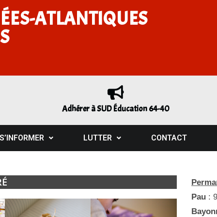
ÉES-ATLANTIQUES
S
Adhérer à SUD Éducation 64-40
S’INFORMER
LUTTER
CONTACT
RÉ
Perman
Pau
: 
Bayon